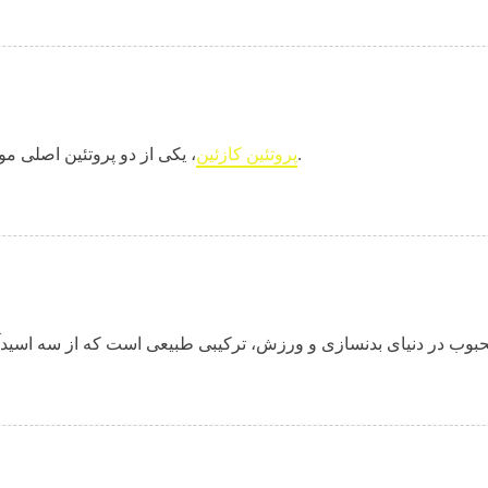
، یکی از دو پروتئین اصلی موجود در شیر است (پروتئین دیگر، آب پنیر یا وی است).
پروتئین کازئین