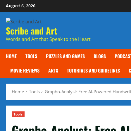
Skip
August 6, 2026
to
content
Scribe and Art
Words and Art that Speak to the Heart
HOME
TOOLS
PUZZLES AND GAMES
BLOGS
PODCAS
MOVIE REVIEWS
ARTS
TUTORIALS AND GUIDELINES
Home
Tools
Grapho-Analyst: Free AI-Powered Handwriti
Tools
Grapho-Analyst: Free A