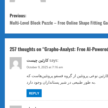
P
Previous:
Multi-Level Block Puzzle – Free Online Shape Fitting G
o
s
t
257 thoughts on “
Grapho-Analyst: Free AI-Powered
n
says:
کازئین چیست
a
October 9, 2025 at 7:16 am
v
کازئین نوعی پروتئین از گروه فسفو پروتئین‌هاست که
به طور طبیعی در شیر پستانداران وجود دارد.
i
REPLY
g
a