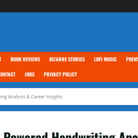
T
BOOK REVIEWS
BIZARRE STORIES
LOFI MUSIC
POEM
CONTACT
JOBS
PRIVACY POLICY
ng Analysis & Career Insights
I-Powered Handwriting Anal