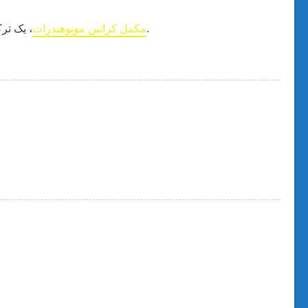
، یک ترکیب طبیعیه که از سه اسید آمینه گلیسین، آرژنین و متیونین ساخته می‌شه و به طور عمده در عضلات اسکلتی ذخیره می‌شه.
مکمل کراتین مونوهیدرات